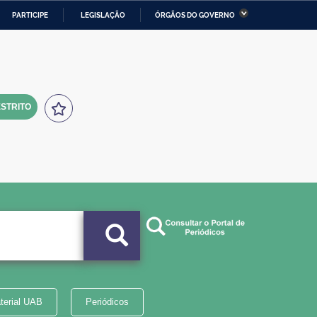
PARTICIPE
LEGISLAÇÃO
ÓRGÃOS DO GOVERNO
stério da Economia
Ministério da Infraestrutura
stério de Minas e Energia
Ministério da Ciência,
Tecnologia, Inovações e
Comunicações
STRITO
tério da Mulher, da Família
Secretaria-Geral
s Direitos Humanos
lto
terial UAB
Periódicos