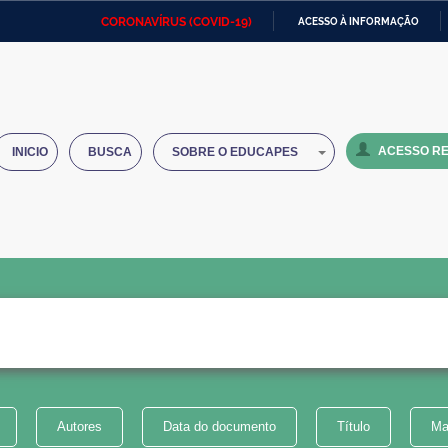
CORONAVÍRUS (COVID-19)
ACESSO À INFORMAÇÃO
Ministério da Defesa
Ministério das Relações
Mini
IR
Exteriores
PARA
O
Ministério da Cidadania
Ministério da Saúde
Mini
CONTEÚDO
ACESSO RE
INICIO
BUSCA
SOBRE O EDUCAPES
Ministério do Desenvolvimento
Controladoria-Geral da União
Minis
Regional
e do
Advocacia-Geral da União
Banco Central do Brasil
Plana
Autores
Data do documento
Título
Ma