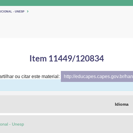
UCIONAL - UNESP
Item 11449/120834
tilhar ou citar este material:
http://educapes.capes.gov.br/h
Idioma
cional - Unesp