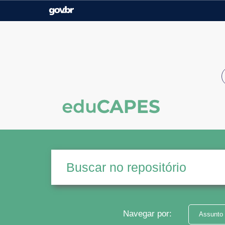
Casa Civil
Ministério da Justiça e
Segurança Pública
Ministério da Agricultura,
Ministério da Educação
Pecuária e Abastecimento
Ministério do Meio Ambiente
Ministério do Turismo
Secretaria de Governo
Gabinete de Segurança
Institucional
Navegar por:
Assunto