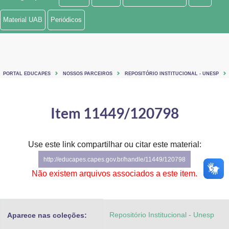
Ministério de Minas e Energia
Material UAB
Periódicos
Ministério da Ciência, Tecnologia, Inovações e Comunicações
Ministério do Meio Ambiente
PORTAL EDUCAPES
NOSSOS PARCEIROS
REPOSITÓRIO INSTITUCIONAL - UNESP
Ministério do Turismo
Ministério do Desenvolvimento Regional
Item 11449/120798
Controladoria-Geral da União
Use este link compartilhar ou citar este material:
Ministério da Mulher, da Família e dos Direitos Humanos
http://educapes.capes.gov.br/handle/11449/120798
Secretaria-Geral
Não existem arquivos associados a este item.
Secretaria de Governo
Repositório Institucional - Unesp
Aparece nas coleções:
Gabinete de Segurança Institucional