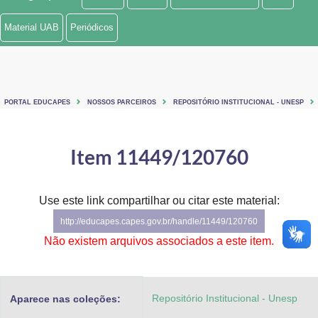
Ministério de Minas e Energia
Material UAB
Periódicos
Ministério da Ciência, Tecnologia, Inovações e Comunicações
Ministério do Meio Ambiente
PORTAL EDUCAPES
NOSSOS PARCEIROS
REPOSITÓRIO INSTITUCIONAL - UNESP
Ministério do Turismo
Ministério do Desenvolvimento Regional
Item 11449/120760
Controladoria-Geral da União
Use este link compartilhar ou citar este material:
Ministério da Mulher, da Família e dos Direitos Humanos
http://educapes.capes.gov.br/handle/11449/120760
Secretaria-Geral
Não existem arquivos associados a este item.
Secretaria de Governo
Repositório Institucional - Unesp
Aparece nas coleções:
Gabinete de Segurança Institucional