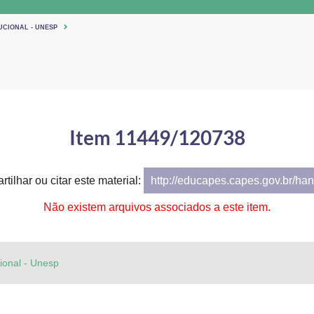
UCIONAL - UNESP
Item 11449/120738
tilhar ou citar este material:
http://educapes.capes.gov.br/h
Não existem arquivos associados a este item.
cional - Unesp