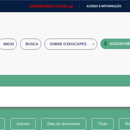
CORONAVÍRUS (COVID-19)
ACESSO À INFORMAÇÃO
Ministério da Defesa
Ministério das Relações
Mini
IR
Exteriores
PARA
O
Ministério da Cidadania
Ministério da Saúde
Mini
CONTEÚDO
ACESSO RE
INICIO
BUSCA
SOBRE O EDUCAPES
Ministério do Desenvolvimento
Controladoria-Geral da União
Minis
Regional
e do
Advocacia-Geral da União
Banco Central do Brasil
Plana
Autores
Data do documento
Título
Ma