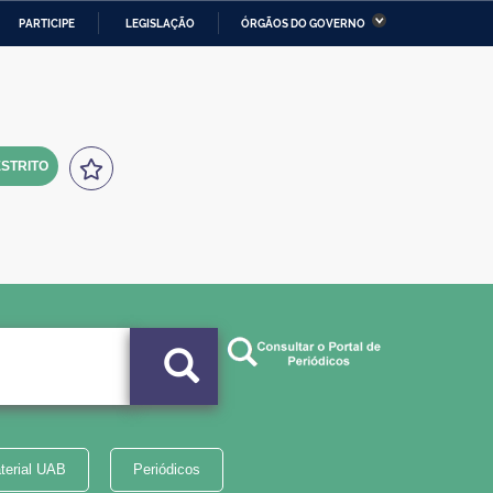
PARTICIPE
LEGISLAÇÃO
ÓRGÃOS DO GOVERNO
stério da Economia
Ministério da Infraestrutura
stério de Minas e Energia
Ministério da Ciência,
Tecnologia, Inovações e
Comunicações
STRITO
tério da Mulher, da Família
Secretaria-Geral
s Direitos Humanos
lto
terial UAB
Periódicos