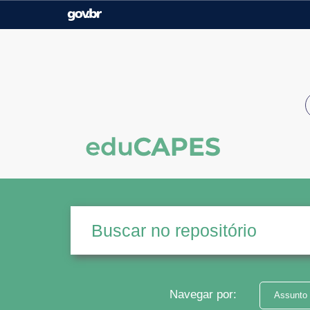
Casa Civil
Ministério da Justiça e
Segurança Pública
Ministério da Agricultura,
Ministério da Educação
Pecuária e Abastecimento
Ministério do Meio Ambiente
Ministério do Turismo
Secretaria de Governo
Gabinete de Segurança
Institucional
Navegar por:
Assunto