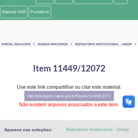
Ministério de Minas e Energia
Material UAB
Periódicos
Ministério da Ciência, Tecnologia, Inovações e Comunicações
Ministério do Meio Ambiente
PORTAL EDUCAPES
NOSSOS PARCEIROS
REPOSITÓRIO INSTITUCIONAL - UNESP
Ministério do Turismo
Ministério do Desenvolvimento Regional
Item 11449/12072
Controladoria-Geral da União
Use este link compartilhar ou citar este material:
Ministério da Mulher, da Família e dos Direitos Humanos
http://educapes.capes.gov.br/handle/11449/12072
Secretaria-Geral
Não existem arquivos associados a este item.
Secretaria de Governo
Repositório Institucional - Unesp
Aparece nas coleções:
Gabinete de Segurança Institucional