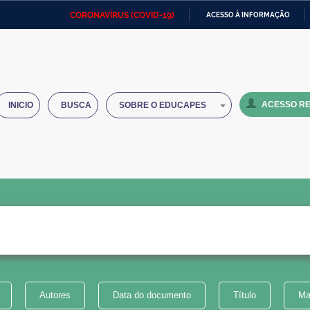
CORONAVÍRUS (COVID-19)
ACESSO À INFORMAÇÃO
Ministério da Defesa
Ministério das Relações
Mini
IR
Exteriores
PARA
O
Ministério da Cidadania
Ministério da Saúde
Mini
CONTEÚDO
ACESSO RE
INICIO
BUSCA
SOBRE O EDUCAPES
Ministério do Desenvolvimento
Controladoria-Geral da União
Minis
Regional
e do
Advocacia-Geral da União
Banco Central do Brasil
Plana
Autores
Data do documento
Título
Ma