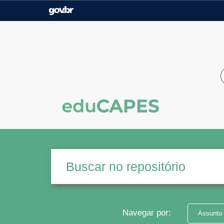
Casa Civil
Ministério da Justiça e
Segurança Pública
Ministério da Agricultura,
Ministério da Educação
Pecuária e Abastecimento
Ministério do Meio Ambiente
Ministério do Turismo
Secretaria de Governo
Gabinete de Segurança
Institucional
Navegar por:
Assunto