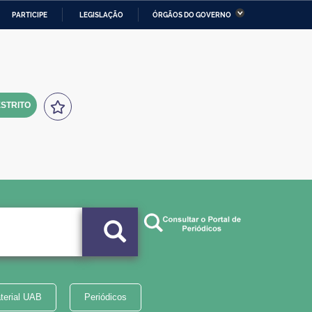
PARTICIPE
LEGISLAÇÃO
ÓRGÃOS DO GOVERNO
stério da Economia
Ministério da Infraestrutura
stério de Minas e Energia
Ministério da Ciência,
Tecnologia, Inovações e
Comunicações
STRITO
tério da Mulher, da Família
Secretaria-Geral
s Direitos Humanos
lto
terial UAB
Periódicos