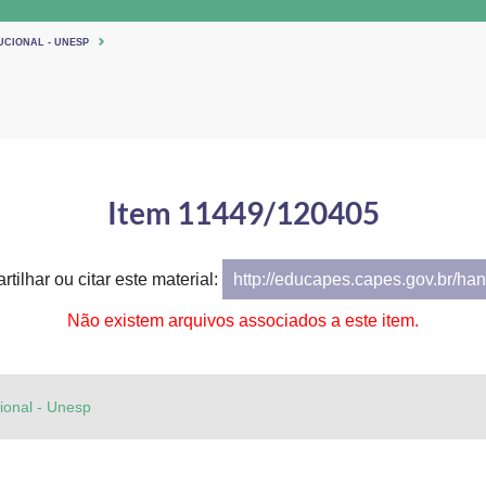
UCIONAL - UNESP
Item 11449/120405
tilhar ou citar este material:
http://educapes.capes.gov.br/h
Não existem arquivos associados a este item.
cional - Unesp