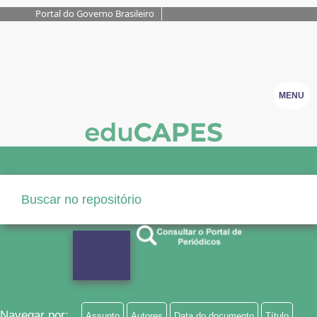
Portal do Governo Brasileiro
MENU
Navegar por:
Assunto
Autores
Data do documento
Título