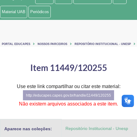
Ministério de Minas e Energia
Material UAB
Periódicos
Ministério da Ciência, Tecnologia, Inovações e Comunicações
Ministério do Meio Ambiente
PORTAL EDUCAPES
NOSSOS PARCEIROS
REPOSITÓRIO INSTITUCIONAL - UNESP
Ministério do Turismo
Ministério do Desenvolvimento Regional
Item 11449/120255
Controladoria-Geral da União
Use este link compartilhar ou citar este material:
Ministério da Mulher, da Família e dos Direitos Humanos
http://educapes.capes.gov.br/handle/11449/120255
Secretaria-Geral
Não existem arquivos associados a este item.
Secretaria de Governo
Repositório Institucional - Unesp
Aparece nas coleções:
Gabinete de Segurança Institucional