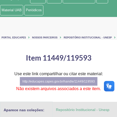
Ministério de Minas e Energia
Material UAB
Periódicos
Ministério da Ciência, Tecnologia, Inovações e Comunicações
Ministério do Meio Ambiente
PORTAL EDUCAPES
NOSSOS PARCEIROS
REPOSITÓRIO INSTITUCIONAL - UNESP
Ministério do Turismo
Ministério do Desenvolvimento Regional
Item 11449/119593
Controladoria-Geral da União
Use este link compartilhar ou citar este material:
Ministério da Mulher, da Família e dos Direitos Humanos
http://educapes.capes.gov.br/handle/11449/119593
Secretaria-Geral
Não existem arquivos associados a este item.
Secretaria de Governo
Repositório Institucional - Unesp
Aparece nas coleções:
Gabinete de Segurança Institucional