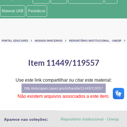
Ministério de Minas e Energia
Material UAB
Periódicos
Ministério da Ciência, Tecnologia, Inovações e Comunicações
Ministério do Meio Ambiente
PORTAL EDUCAPES
NOSSOS PARCEIROS
REPOSITÓRIO INSTITUCIONAL - UNESP
Ministério do Turismo
Ministério do Desenvolvimento Regional
Item 11449/119557
Controladoria-Geral da União
Use este link compartilhar ou citar este material:
Ministério da Mulher, da Família e dos Direitos Humanos
http://educapes.capes.gov.br/handle/11449/119557
Secretaria-Geral
Não existem arquivos associados a este item.
Secretaria de Governo
Repositório Institucional - Unesp
Aparece nas coleções:
Gabinete de Segurança Institucional