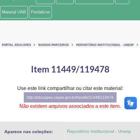
Ministério de Minas e Energia
Material UAB
Periódicos
Ministério da Ciência, Tecnologia, Inovações e Comunicações
Ministério do Meio Ambiente
PORTAL EDUCAPES
NOSSOS PARCEIROS
REPOSITÓRIO INSTITUCIONAL - UNESP
Ministério do Turismo
Ministério do Desenvolvimento Regional
Item 11449/119478
Controladoria-Geral da União
Use este link compartilhar ou citar este material:
Ministério da Mulher, da Família e dos Direitos Humanos
http://educapes.capes.gov.br/handle/11449/119478
Secretaria-Geral
Não existem arquivos associados a este item.
Secretaria de Governo
Repositório Institucional - Unesp
Aparece nas coleções:
Gabinete de Segurança Institucional