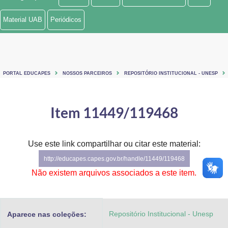
Ministério de Minas e Energia
Material UAB
Periódicos
Ministério da Ciência, Tecnologia, Inovações e Comunicações
Ministério do Meio Ambiente
PORTAL EDUCAPES
NOSSOS PARCEIROS
REPOSITÓRIO INSTITUCIONAL - UNESP
Ministério do Turismo
Ministério do Desenvolvimento Regional
Item 11449/119468
Controladoria-Geral da União
Use este link compartilhar ou citar este material:
Ministério da Mulher, da Família e dos Direitos Humanos
http://educapes.capes.gov.br/handle/11449/119468
Secretaria-Geral
Não existem arquivos associados a este item.
Secretaria de Governo
Repositório Institucional - Unesp
Aparece nas coleções:
Gabinete de Segurança Institucional