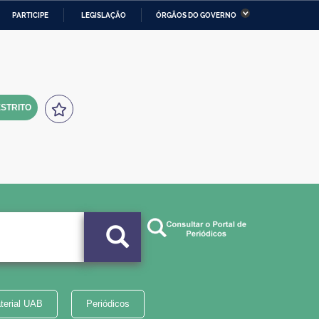
PARTICIPE
LEGISLAÇÃO
ÓRGÃOS DO GOVERNO
stério da Economia
Ministério da Infraestrutura
stério de Minas e Energia
Ministério da Ciência,
Tecnologia, Inovações e
Comunicações
STRITO
tério da Mulher, da Família
Secretaria-Geral
s Direitos Humanos
lto
terial UAB
Periódicos