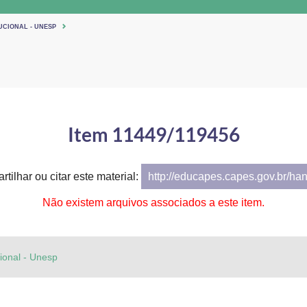
UCIONAL - UNESP
Item 11449/119456
tilhar ou citar este material:
http://educapes.capes.gov.br/ha
Não existem arquivos associados a este item.
cional - Unesp