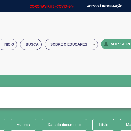
CORONAVÍRUS (COVID-19)
ACESSO À INFORMAÇÃO
Ministério da Defesa
Ministério das Relações
Mini
IR
Exteriores
PARA
O
Ministério da Cidadania
Ministério da Saúde
Mini
CONTEÚDO
ACESSO RE
INICIO
BUSCA
SOBRE O EDUCAPES
Ministério do Desenvolvimento
Controladoria-Geral da União
Minis
Regional
e do
Advocacia-Geral da União
Banco Central do Brasil
Plana
Autores
Data do documento
Título
Ma