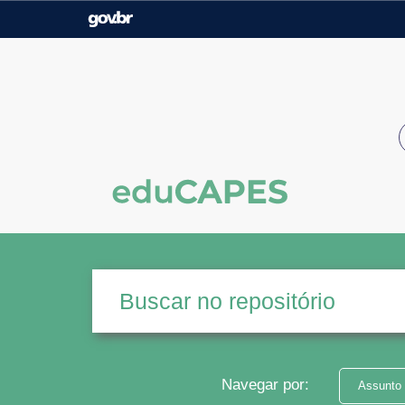
Casa Civil
Ministério da Justiça e
Segurança Pública
Ministério da Agricultura,
Ministério da Educação
Pecuária e Abastecimento
Ministério do Meio Ambiente
Ministério do Turismo
Secretaria de Governo
Gabinete de Segurança
Institucional
Navegar por:
Assunto