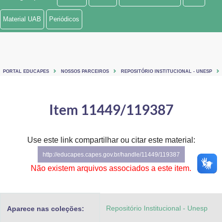
Ministério de Minas e Energia
Material UAB
Periódicos
Ministério da Ciência, Tecnologia, Inovações e Comunicações
Ministério do Meio Ambiente
PORTAL EDUCAPES
NOSSOS PARCEIROS
REPOSITÓRIO INSTITUCIONAL - UNESP
Ministério do Turismo
Ministério do Desenvolvimento Regional
Item 11449/119387
Controladoria-Geral da União
Use este link compartilhar ou citar este material:
Ministério da Mulher, da Família e dos Direitos Humanos
http://educapes.capes.gov.br/handle/11449/119387
Secretaria-Geral
Não existem arquivos associados a este item.
Secretaria de Governo
Repositório Institucional - Unesp
Aparece nas coleções:
Gabinete de Segurança Institucional