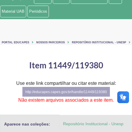
Ministério de Minas e Energia
Material UAB
Periódicos
Ministério da Ciência, Tecnologia, Inovações e Comunicações
Ministério do Meio Ambiente
PORTAL EDUCAPES
NOSSOS PARCEIROS
REPOSITÓRIO INSTITUCIONAL - UNESP
Ministério do Turismo
Ministério do Desenvolvimento Regional
Item 11449/119380
Controladoria-Geral da União
Use este link compartilhar ou citar este material:
Ministério da Mulher, da Família e dos Direitos Humanos
http://educapes.capes.gov.br/handle/11449/119380
Secretaria-Geral
Não existem arquivos associados a este item.
Secretaria de Governo
Repositório Institucional - Unesp
Aparece nas coleções:
Gabinete de Segurança Institucional