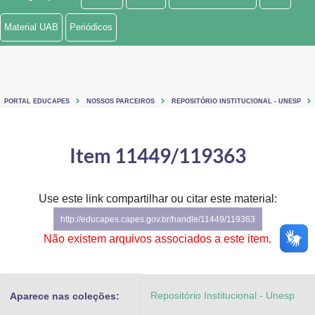
Ministério de Minas e Energia
Material UAB
Periódicos
Ministério da Ciência, Tecnologia, Inovações e Comunicações
Ministério do Meio Ambiente
PORTAL EDUCAPES
NOSSOS PARCEIROS
REPOSITÓRIO INSTITUCIONAL - UNESP
Ministério do Turismo
Ministério do Desenvolvimento Regional
Item 11449/119363
Controladoria-Geral da União
Use este link compartilhar ou citar este material:
Ministério da Mulher, da Família e dos Direitos Humanos
http://educapes.capes.gov.br/handle/11449/119363
Secretaria-Geral
Não existem arquivos associados a este item.
Secretaria de Governo
Repositório Institucional - Unesp
Aparece nas coleções:
Gabinete de Segurança Institucional