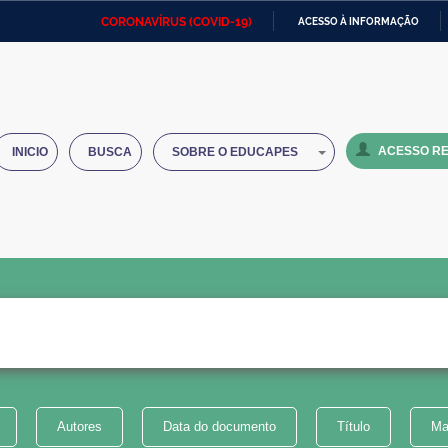
CORONAVÍRUS (COVID-19)
ACESSO À INFORMAÇÃO
Ministério da Defesa
Ministério das Relações
Mini
IR
Exteriores
PARA
O
Ministério da Cidadania
Ministério da Saúde
Mini
CONTEÚDO
ACESSO RE
INICIO
BUSCA
SOBRE O EDUCAPES
Ministério do Desenvolvimento
Controladoria-Geral da União
Minis
Regional
e do
Advocacia-Geral da União
Banco Central do Brasil
Plana
Autores
Data do documento
Título
Ma