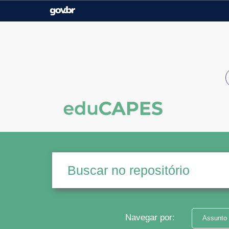
Casa Civil
Ministério da Justiça e
Segurança Pública
Ministério da Agricultura,
Ministério da Educação
Pecuária e Abastecimento
Ministério do Meio Ambiente
Ministério do Turismo
Secretaria de Governo
Gabinete de Segurança
Institucional
Navegar por:
Assunto