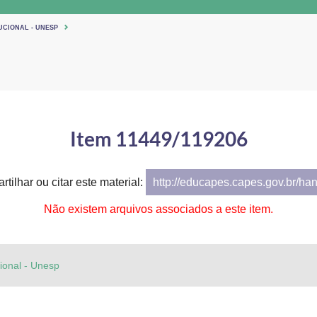
UCIONAL - UNESP
Item 11449/119206
tilhar ou citar este material:
http://educapes.capes.gov.br/ha
Não existem arquivos associados a este item.
cional - Unesp