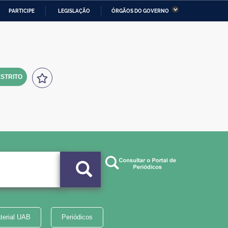
PARTICIPE
LEGISLAÇÃO
ÓRGÃOS DO GOVERNO
stério da Economia
Ministério da Infraestrutura
stério de Minas e Energia
Ministério da Ciência,
Tecnologia, Inovações e
Comunicações
STRITO
tério da Mulher, da Família
Secretaria-Geral
s Direitos Humanos
lto
terial UAB
Periódicos