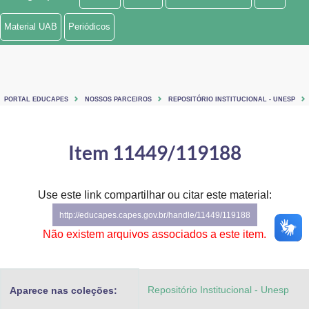
Ministério de Minas e Energia
Material UAB
Periódicos
Ministério da Ciência, Tecnologia, Inovações e Comunicações
Ministério do Meio Ambiente
PORTAL EDUCAPES
NOSSOS PARCEIROS
REPOSITÓRIO INSTITUCIONAL - UNESP
Ministério do Turismo
Ministério do Desenvolvimento Regional
Item 11449/119188
Controladoria-Geral da União
Use este link compartilhar ou citar este material:
Ministério da Mulher, da Família e dos Direitos Humanos
http://educapes.capes.gov.br/handle/11449/119188
Secretaria-Geral
Não existem arquivos associados a este item.
Secretaria de Governo
Repositório Institucional - Unesp
Aparece nas coleções:
Gabinete de Segurança Institucional