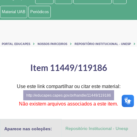
Ministério de Minas e Energia
Material UAB
Periódicos
Ministério da Ciência, Tecnologia, Inovações e Comunicações
Ministério do Meio Ambiente
PORTAL EDUCAPES
NOSSOS PARCEIROS
REPOSITÓRIO INSTITUCIONAL - UNESP
Ministério do Turismo
Ministério do Desenvolvimento Regional
Item 11449/119186
Controladoria-Geral da União
Use este link compartilhar ou citar este material:
Ministério da Mulher, da Família e dos Direitos Humanos
http://educapes.capes.gov.br/handle/11449/119186
Secretaria-Geral
Não existem arquivos associados a este item.
Secretaria de Governo
Repositório Institucional - Unesp
Aparece nas coleções:
Gabinete de Segurança Institucional