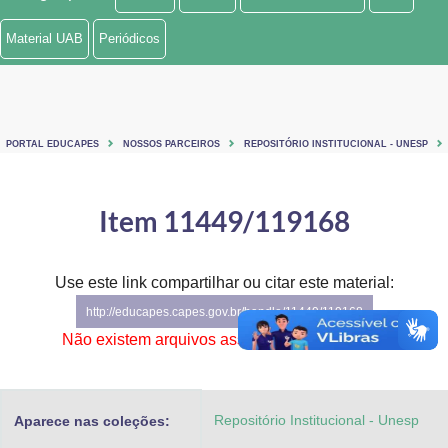
Ministério de Minas e Energia
Material UAB
Periódicos
Ministério da Ciência, Tecnologia, Inovações e Comunicações
Ministério do Meio Ambiente
PORTAL EDUCAPES
NOSSOS PARCEIROS
REPOSITÓRIO INSTITUCIONAL - UNESP
Ministério do Turismo
Ministério do Desenvolvimento Regional
Item 11449/119168
Controladoria-Geral da União
Use este link compartilhar ou citar este material:
Ministério da Mulher, da Família e dos Direitos Humanos
http://educapes.capes.gov.br/handle/11449/119168
Secretaria-Geral
Não existem arquivos associados a este item.
Secretaria de Governo
Repositório Institucional - Unesp
Aparece nas coleções:
Gabinete de Segurança Institucional