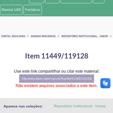
Ministério de Minas e Energia
Material UAB
Periódicos
Ministério da Ciência, Tecnologia, Inovações e Comunicações
Ministério do Meio Ambiente
PORTAL EDUCAPES
NOSSOS PARCEIROS
REPOSITÓRIO INSTITUCIONAL - UNESP
Ministério do Turismo
Ministério do Desenvolvimento Regional
Item 11449/119128
Controladoria-Geral da União
Use este link compartilhar ou citar este material:
Ministério da Mulher, da Família e dos Direitos Humanos
http://educapes.capes.gov.br/handle/11449/119128
Secretaria-Geral
Não existem arquivos associados a este item.
Secretaria de Governo
Repositório Institucional - Unesp
Aparece nas coleções:
Gabinete de Segurança Institucional