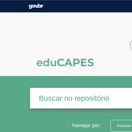
Casa Civil
Ministério da Justiça e
Segurança Pública
Ministério da Agricultura,
Ministério da Educação
Pecuária e Abastecimento
Ministério do Meio Ambiente
Ministério do Turismo
Secretaria de Governo
Gabinete de Segurança
Institucional
Navegar por:
Assunto