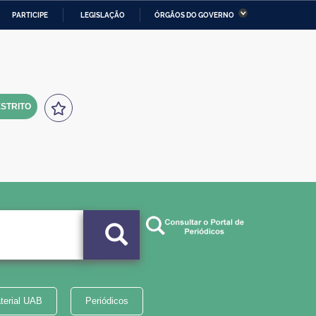
PARTICIPE
LEGISLAÇÃO
ÓRGÃOS DO GOVERNO
stério da Economia
Ministério da Infraestrutura
stério de Minas e Energia
Ministério da Ciência,
Tecnologia, Inovações e
Comunicações
STRITO
tério da Mulher, da Família
Secretaria-Geral
s Direitos Humanos
lto
terial UAB
Periódicos