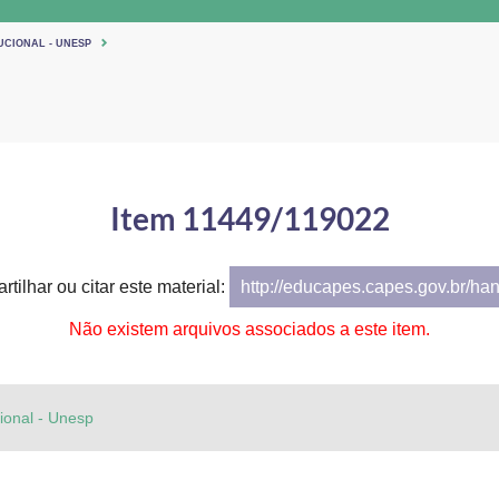
UCIONAL - UNESP
Item 11449/119022
tilhar ou citar este material:
http://educapes.capes.gov.br/ha
Não existem arquivos associados a este item.
cional - Unesp