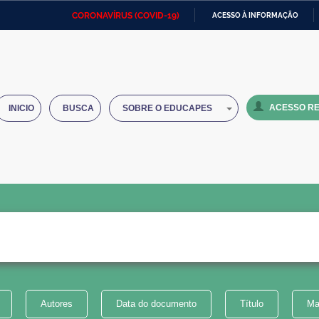
CORONAVÍRUS (COVID-19)
ACESSO À INFORMAÇÃO
Ministério da Defesa
Ministério das Relações
Mini
IR
Exteriores
PARA
O
Ministério da Cidadania
Ministério da Saúde
Mini
CONTEÚDO
ACESSO RE
INICIO
BUSCA
SOBRE O EDUCAPES
Ministério do Desenvolvimento
Controladoria-Geral da União
Minis
Regional
e do
Advocacia-Geral da União
Banco Central do Brasil
Plana
Autores
Data do documento
Título
Ma