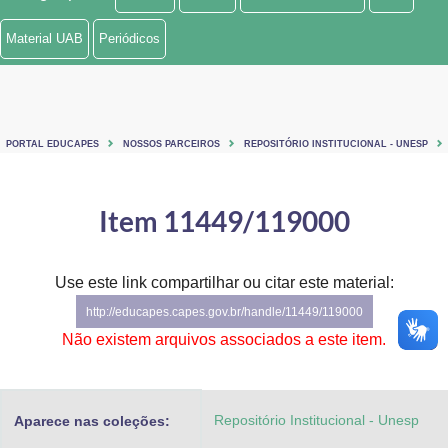
Ministério de Minas e Energia
Material UAB
Periódicos
Ministério da Ciência, Tecnologia, Inovações e Comunicações
Ministério do Meio Ambiente
PORTAL EDUCAPES
NOSSOS PARCEIROS
REPOSITÓRIO INSTITUCIONAL - UNESP
Ministério do Turismo
Ministério do Desenvolvimento Regional
Item 11449/119000
Controladoria-Geral da União
Use este link compartilhar ou citar este material:
Ministério da Mulher, da Família e dos Direitos Humanos
http://educapes.capes.gov.br/handle/11449/119000
Secretaria-Geral
Não existem arquivos associados a este item.
Secretaria de Governo
Repositório Institucional - Unesp
Aparece nas coleções:
Gabinete de Segurança Institucional