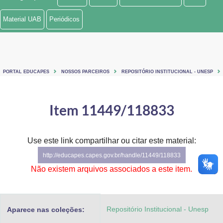
Ministério de Minas e Energia
Material UAB
Periódicos
Ministério da Ciência, Tecnologia, Inovações e Comunicações
Ministério do Meio Ambiente
PORTAL EDUCAPES
NOSSOS PARCEIROS
REPOSITÓRIO INSTITUCIONAL - UNESP
Ministério do Turismo
Ministério do Desenvolvimento Regional
Item 11449/118833
Controladoria-Geral da União
Use este link compartilhar ou citar este material:
Ministério da Mulher, da Família e dos Direitos Humanos
http://educapes.capes.gov.br/handle/11449/118833
Secretaria-Geral
Não existem arquivos associados a este item.
Secretaria de Governo
Repositório Institucional - Unesp
Aparece nas coleções:
Gabinete de Segurança Institucional