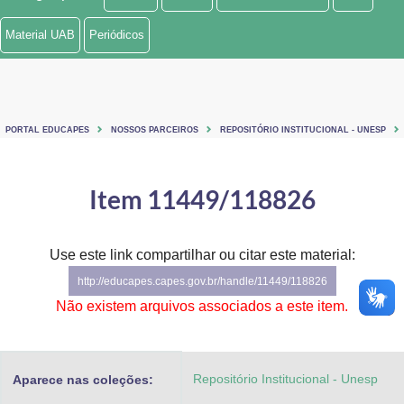
Ministério de Minas e Energia
Material UAB
Periódicos
Ministério da Ciência, Tecnologia, Inovações e Comunicações
Ministério do Meio Ambiente
PORTAL EDUCAPES
NOSSOS PARCEIROS
REPOSITÓRIO INSTITUCIONAL - UNESP
Ministério do Turismo
Ministério do Desenvolvimento Regional
Item 11449/118826
Controladoria-Geral da União
Use este link compartilhar ou citar este material:
Ministério da Mulher, da Família e dos Direitos Humanos
http://educapes.capes.gov.br/handle/11449/118826
Secretaria-Geral
Não existem arquivos associados a este item.
Secretaria de Governo
Repositório Institucional - Unesp
Aparece nas coleções:
Gabinete de Segurança Institucional