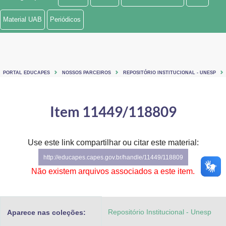
Ministério de Minas e Energia
Material UAB
Periódicos
Ministério da Ciência, Tecnologia, Inovações e Comunicações
Ministério do Meio Ambiente
PORTAL EDUCAPES
NOSSOS PARCEIROS
REPOSITÓRIO INSTITUCIONAL - UNESP
Ministério do Turismo
Ministério do Desenvolvimento Regional
Item 11449/118809
Controladoria-Geral da União
Use este link compartilhar ou citar este material:
Ministério da Mulher, da Família e dos Direitos Humanos
http://educapes.capes.gov.br/handle/11449/118809
Secretaria-Geral
Não existem arquivos associados a este item.
Secretaria de Governo
Repositório Institucional - Unesp
Aparece nas coleções:
Gabinete de Segurança Institucional