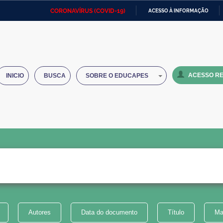
CORONAVÍRUS (COVID-19)
ACESSO À INFORMAÇÃO
Ministério da Defesa
Ministério das Relações
Mini
IR
Exteriores
PARA
O
Ministério da Cidadania
Ministério da Saúde
Mini
CONTEÚDO
ACESSO RE
INICIO
BUSCA
SOBRE O EDUCAPES
Ministério do Desenvolvimento
Controladoria-Geral da União
Minis
Regional
e do
Advocacia-Geral da União
Banco Central do Brasil
Plana
Autores
Data do documento
Título
Ma