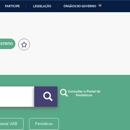
PARTICIPE
LEGISLAÇÃO
ÓRGÃOS DO GOVERNO
stério da Economia
Ministério da Infraestrutura
stério de Minas e Energia
Ministério da Ciência,
Tecnologia, Inovações e
Comunicações
STRITO
tério da Mulher, da Família
Secretaria-Geral
s Direitos Humanos
lto
terial UAB
Periódicos