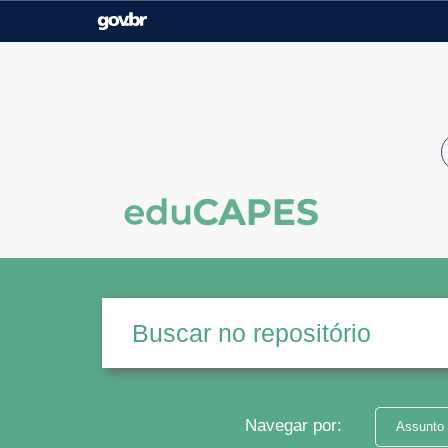
Casa Civil
Ministério da Justiça e
Segurança Pública
Ministério da Agricultura,
Ministério da Educação
Pecuária e Abastecimento
Ministério do Meio Ambiente
Ministério do Turismo
Secretaria de Governo
Gabinete de Segurança
Institucional
Navegar por:
Assunto