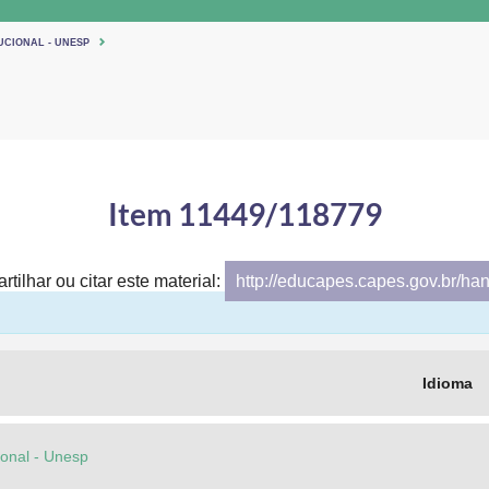
UCIONAL - UNESP
Item 11449/118779
tilhar ou citar este material:
http://educapes.capes.gov.br/ha
Idioma
cional - Unesp