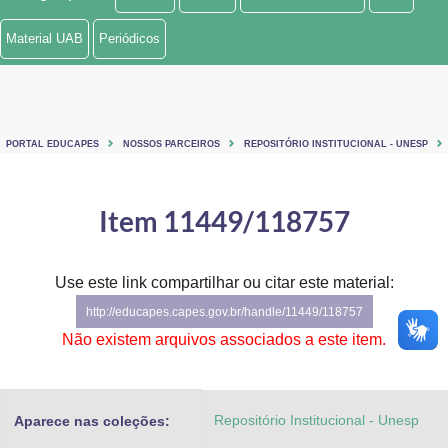
Ministério de Minas e Energia
Material UAB
Periódicos
Ministério da Ciência, Tecnologia, Inovações e Comunicações
Ministério do Meio Ambiente
PORTAL EDUCAPES
NOSSOS PARCEIROS
REPOSITÓRIO INSTITUCIONAL - UNESP
Ministério do Turismo
Ministério do Desenvolvimento Regional
Item 11449/118757
Controladoria-Geral da União
Use este link compartilhar ou citar este material:
Ministério da Mulher, da Família e dos Direitos Humanos
http://educapes.capes.gov.br/handle/11449/118757
Secretaria-Geral
Não existem arquivos associados a este item.
Secretaria de Governo
Repositório Institucional - Unesp
Aparece nas coleções:
Gabinete de Segurança Institucional