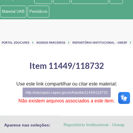
Ministério de Minas e Energia
Material UAB
Periódicos
Ministério da Ciência, Tecnologia, Inovações e Comunicações
Ministério do Meio Ambiente
PORTAL EDUCAPES
NOSSOS PARCEIROS
REPOSITÓRIO INSTITUCIONAL - UNESP
Ministério do Turismo
Ministério do Desenvolvimento Regional
Item 11449/118732
Controladoria-Geral da União
Use este link compartilhar ou citar este material:
Ministério da Mulher, da Família e dos Direitos Humanos
http://educapes.capes.gov.br/handle/11449/118732
Secretaria-Geral
Não existem arquivos associados a este item.
Secretaria de Governo
Repositório Institucional - Unesp
Aparece nas coleções:
Gabinete de Segurança Institucional