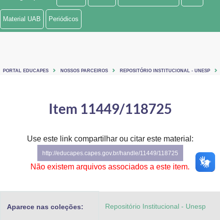
Ministério de Minas e Energia
Material UAB
Periódicos
Ministério da Ciência, Tecnologia, Inovações e Comunicações
Ministério do Meio Ambiente
PORTAL EDUCAPES
NOSSOS PARCEIROS
REPOSITÓRIO INSTITUCIONAL - UNESP
Ministério do Turismo
Ministério do Desenvolvimento Regional
Item 11449/118725
Controladoria-Geral da União
Use este link compartilhar ou citar este material:
Ministério da Mulher, da Família e dos Direitos Humanos
http://educapes.capes.gov.br/handle/11449/118725
Secretaria-Geral
Não existem arquivos associados a este item.
Secretaria de Governo
Repositório Institucional - Unesp
Aparece nas coleções:
Gabinete de Segurança Institucional