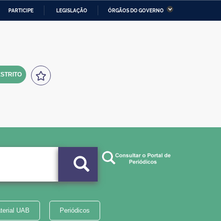
PARTICIPE
LEGISLAÇÃO
ÓRGÃOS DO GOVERNO
stério da Economia
Ministério da Infraestrutura
stério de Minas e Energia
Ministério da Ciência,
Tecnologia, Inovações e
Comunicações
STRITO
tério da Mulher, da Família
Secretaria-Geral
s Direitos Humanos
lto
terial UAB
Periódicos