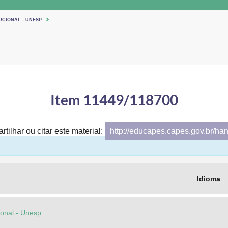
UCIONAL - UNESP
Item 11449/118700
tilhar ou citar este material:
http://educapes.capes.gov.br/ha
Idioma
cional - Unesp