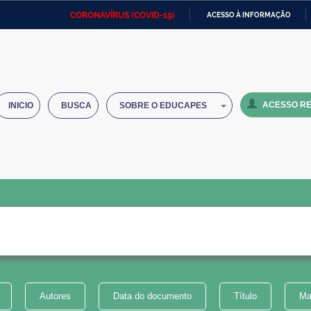
CORONAVÍRUS (COVID-19)
ACESSO À INFORMAÇÃO
Ministério da Defesa
Ministério das Relações
Mini
IR
Exteriores
PARA
O
Ministério da Cidadania
Ministério da Saúde
Mini
CONTEÚDO
ACESSO RE
INICIO
BUSCA
SOBRE O EDUCAPES
Ministério do Desenvolvimento
Controladoria-Geral da União
Minis
Regional
e do
Advocacia-Geral da União
Banco Central do Brasil
Plana
Autores
Data do documento
Título
Ma