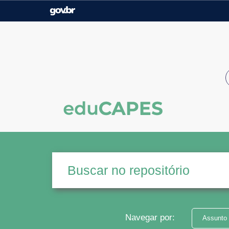
Casa Civil
Ministério da Justiça e
Segurança Pública
Ministério da Agricultura,
Ministério da Educação
Pecuária e Abastecimento
Ministério do Meio Ambiente
Ministério do Turismo
Secretaria de Governo
Gabinete de Segurança
Institucional
Navegar por:
Assunto