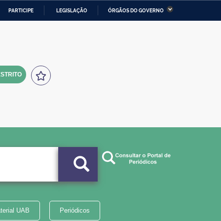
PARTICIPE
LEGISLAÇÃO
ÓRGÃOS DO GOVERNO
stério da Economia
Ministério da Infraestrutura
stério de Minas e Energia
Ministério da Ciência,
Tecnologia, Inovações e
Comunicações
STRITO
tério da Mulher, da Família
Secretaria-Geral
s Direitos Humanos
lto
terial UAB
Periódicos