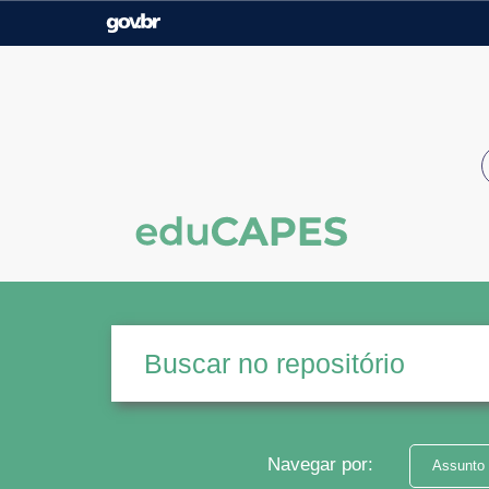
Casa Civil
Ministério da Justiça e
Segurança Pública
Ministério da Agricultura,
Ministério da Educação
Pecuária e Abastecimento
Ministério do Meio Ambiente
Ministério do Turismo
Secretaria de Governo
Gabinete de Segurança
Institucional
Navegar por:
Assunto