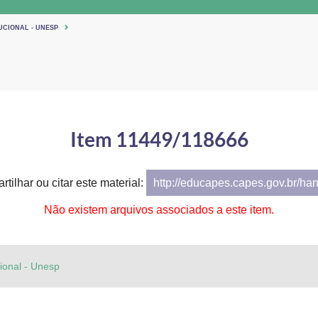
UCIONAL - UNESP
Item 11449/118666
tilhar ou citar este material:
http://educapes.capes.gov.br/ha
Não existem arquivos associados a este item.
cional - Unesp