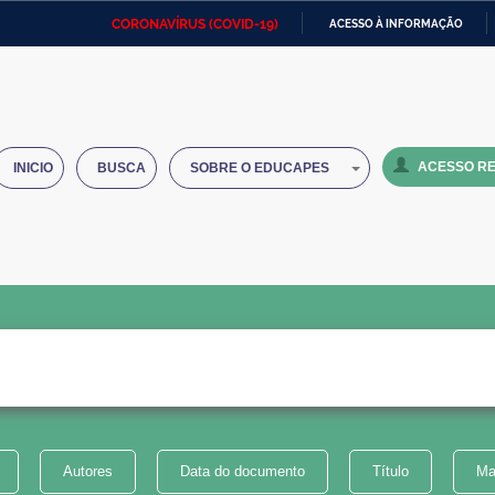
CORONAVÍRUS (COVID-19)
ACESSO À INFORMAÇÃO
Ministério da Defesa
Ministério das Relações
Mini
IR
Exteriores
PARA
O
Ministério da Cidadania
Ministério da Saúde
Mini
CONTEÚDO
ACESSO RE
INICIO
BUSCA
SOBRE O EDUCAPES
Ministério do Desenvolvimento
Controladoria-Geral da União
Minis
Regional
e do
Advocacia-Geral da União
Banco Central do Brasil
Plana
Autores
Data do documento
Título
Ma