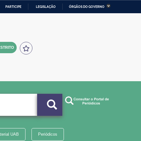
PARTICIPE
LEGISLAÇÃO
ÓRGÃOS DO GOVERNO
stério da Economia
Ministério da Infraestrutura
stério de Minas e Energia
Ministério da Ciência,
Tecnologia, Inovações e
Comunicações
STRITO
tério da Mulher, da Família
Secretaria-Geral
s Direitos Humanos
lto
terial UAB
Periódicos