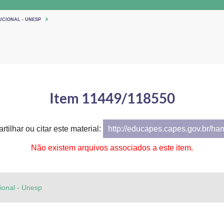
UCIONAL - UNESP
Item 11449/118550
tilhar ou citar este material:
http://educapes.capes.gov.br/ha
Não existem arquivos associados a este item.
cional - Unesp