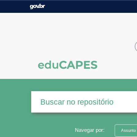
Casa Civil
Ministério da Justiça e
Segurança Pública
Ministério da Agricultura,
Ministério da Educação
Pecuária e Abastecimento
Ministério do Meio Ambiente
Ministério do Turismo
Secretaria de Governo
Gabinete de Segurança
Institucional
Navegar por:
Assunto