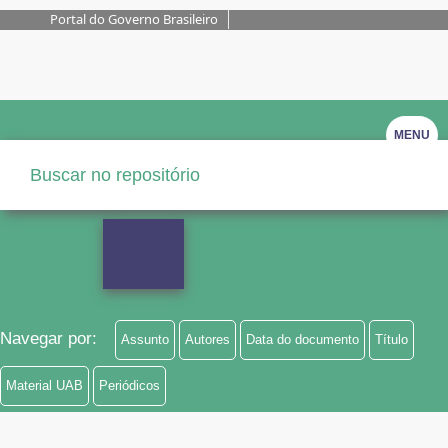
Portal do Governo Brasileiro
MENU
Navegar por:
Assunto
Autores
Data do documento
Título
Material UAB
Periódicos