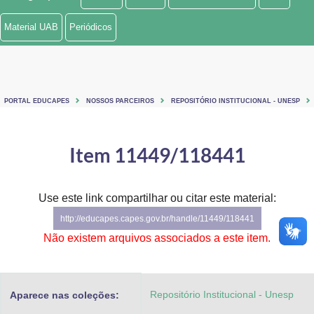
Ministério de Minas e Energia
Material UAB
Periódicos
Ministério da Ciência, Tecnologia, Inovações e Comunicações
Ministério do Meio Ambiente
PORTAL EDUCAPES
NOSSOS PARCEIROS
REPOSITÓRIO INSTITUCIONAL - UNESP
Ministério do Turismo
Ministério do Desenvolvimento Regional
Item 11449/118441
Controladoria-Geral da União
Use este link compartilhar ou citar este material:
Ministério da Mulher, da Família e dos Direitos Humanos
http://educapes.capes.gov.br/handle/11449/118441
Secretaria-Geral
Não existem arquivos associados a este item.
Secretaria de Governo
Repositório Institucional - Unesp
Aparece nas coleções:
Gabinete de Segurança Institucional