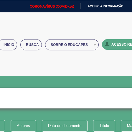
CORONAVÍRUS (COVID-19)
ACESSO À INFORMAÇÃO
Ministério da Defesa
Ministério das Relações
Mini
IR
Exteriores
PARA
O
Ministério da Cidadania
Ministério da Saúde
Mini
CONTEÚDO
ACESSO RE
INICIO
BUSCA
SOBRE O EDUCAPES
Ministério do Desenvolvimento
Controladoria-Geral da União
Minis
Regional
e do
Advocacia-Geral da União
Banco Central do Brasil
Plana
Autores
Data do documento
Título
Ma