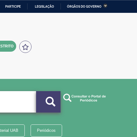
PARTICIPE
LEGISLAÇÃO
ÓRGÃOS DO GOVERNO
stério da Economia
Ministério da Infraestrutura
stério de Minas e Energia
Ministério da Ciência,
Tecnologia, Inovações e
Comunicações
STRITO
tério da Mulher, da Família
Secretaria-Geral
s Direitos Humanos
lto
terial UAB
Periódicos