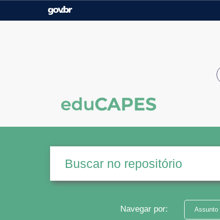
Casa Civil
Ministério da Justiça e
Segurança Pública
Ministério da Agricultura,
Ministério da Educação
Pecuária e Abastecimento
Ministério do Meio Ambiente
Ministério do Turismo
Secretaria de Governo
Gabinete de Segurança
Institucional
Navegar por:
Assunto