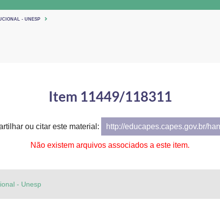
UCIONAL - UNESP
Item 11449/118311
rtilhar ou citar este material:
http://educapes.capes.gov.br/ha
Não existem arquivos associados a este item.
cional - Unesp