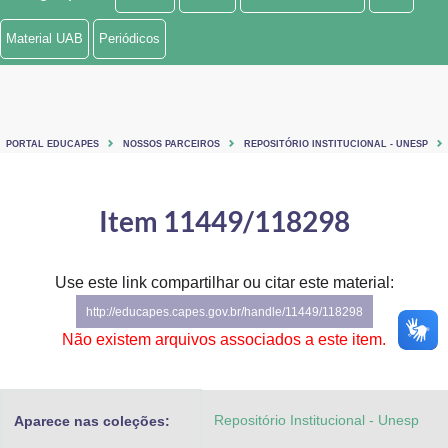
Ministério de Minas e Energia
Material UAB
Periódicos
Ministério da Ciência, Tecnologia, Inovações e Comunicações
Ministério do Meio Ambiente
PORTAL EDUCAPES
NOSSOS PARCEIROS
REPOSITÓRIO INSTITUCIONAL - UNESP
Ministério do Turismo
Ministério do Desenvolvimento Regional
Item 11449/118298
Controladoria-Geral da União
Use este link compartilhar ou citar este material:
Ministério da Mulher, da Família e dos Direitos Humanos
http://educapes.capes.gov.br/handle/11449/118298
Secretaria-Geral
Não existem arquivos associados a este item.
Secretaria de Governo
Repositório Institucional - Unesp
Aparece nas coleções:
Gabinete de Segurança Institucional