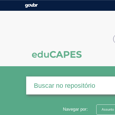
Casa Civil
Ministério da Justiça e
Segurança Pública
Ministério da Agricultura,
Ministério da Educação
Pecuária e Abastecimento
Ministério do Meio Ambiente
Ministério do Turismo
Secretaria de Governo
Gabinete de Segurança
Institucional
Navegar por:
Assunto