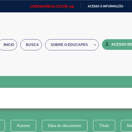
CORONAVÍRUS (COVID-19)
ACESSO À INFORMAÇÃO
Ministério da Defesa
Ministério das Relações
Mini
IR
Exteriores
PARA
O
Ministério da Cidadania
Ministério da Saúde
Mini
CONTEÚDO
ACESSO RE
INICIO
BUSCA
SOBRE O EDUCAPES
Ministério do Desenvolvimento
Controladoria-Geral da União
Minis
Regional
e do
Advocacia-Geral da União
Banco Central do Brasil
Plana
Autores
Data do documento
Título
Ma