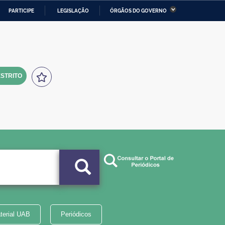
PARTICIPE
LEGISLAÇÃO
ÓRGÃOS DO GOVERNO
stério da Economia
Ministério da Infraestrutura
stério de Minas e Energia
Ministério da Ciência,
Tecnologia, Inovações e
Comunicações
STRITO
tério da Mulher, da Família
Secretaria-Geral
s Direitos Humanos
lto
terial UAB
Periódicos