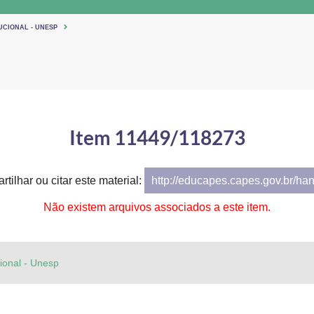
UCIONAL - UNESP
Item 11449/118273
tilhar ou citar este material:
http://educapes.capes.gov.br/ha
Não existem arquivos associados a este item.
cional - Unesp