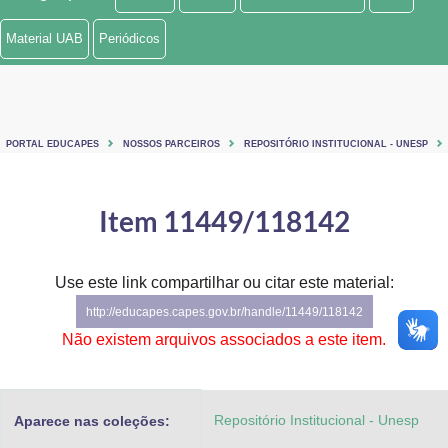
Ministério de Minas e Energia
Material UAB
Periódicos
Ministério da Ciência, Tecnologia, Inovações e Comunicações
Ministério do Meio Ambiente
PORTAL EDUCAPES
NOSSOS PARCEIROS
REPOSITÓRIO INSTITUCIONAL - UNESP
Ministério do Turismo
Ministério do Desenvolvimento Regional
Item 11449/118142
Controladoria-Geral da União
Use este link compartilhar ou citar este material:
Ministério da Mulher, da Família e dos Direitos Humanos
http://educapes.capes.gov.br/handle/11449/118142
Secretaria-Geral
Não existem arquivos associados a este item.
Secretaria de Governo
Repositório Institucional - Unesp
Aparece nas coleções:
Gabinete de Segurança Institucional