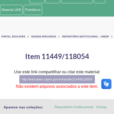
Ministério de Minas e Energia
Material UAB
Periódicos
Ministério da Ciência, Tecnologia, Inovações e Comunicações
Ministério do Meio Ambiente
PORTAL EDUCAPES
NOSSOS PARCEIROS
REPOSITÓRIO INSTITUCIONAL - UNESP
Ministério do Turismo
Ministério do Desenvolvimento Regional
Item 11449/118054
Controladoria-Geral da União
Use este link compartilhar ou citar este material:
Ministério da Mulher, da Família e dos Direitos Humanos
http://educapes.capes.gov.br/handle/11449/118054
Secretaria-Geral
Não existem arquivos associados a este item.
Secretaria de Governo
Repositório Institucional - Unesp
Aparece nas coleções:
Gabinete de Segurança Institucional