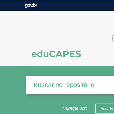
Casa Civil
Ministério da Justiça e
Segurança Pública
Ministério da Agricultura,
Ministério da Educação
Pecuária e Abastecimento
Ministério do Meio Ambiente
Ministério do Turismo
Secretaria de Governo
Gabinete de Segurança
Institucional
Navegar por:
Assunto