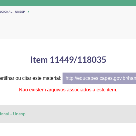
UCIONAL - UNESP
Item 11449/118035
tilhar ou citar este material:
http://educapes.capes.gov.br/ha
Não existem arquivos associados a este item.
cional - Unesp