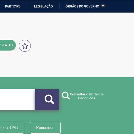
PARTICIPE
LEGISLAÇÃO
ÓRGÃOS DO GOVERNO
stério da Economia
Ministério da Infraestrutura
stério de Minas e Energia
Ministério da Ciência,
Tecnologia, Inovações e
Comunicações
STRITO
tério da Mulher, da Família
Secretaria-Geral
s Direitos Humanos
lto
terial UAB
Periódicos