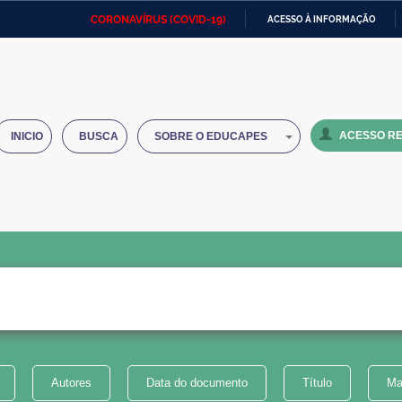
CORONAVÍRUS (COVID-19)
ACESSO À INFORMAÇÃO
Ministério da Defesa
Ministério das Relações
Mini
IR
Exteriores
PARA
O
Ministério da Cidadania
Ministério da Saúde
Mini
CONTEÚDO
ACESSO RE
INICIO
BUSCA
SOBRE O EDUCAPES
Ministério do Desenvolvimento
Controladoria-Geral da União
Minis
Regional
e do
Advocacia-Geral da União
Banco Central do Brasil
Plana
Autores
Data do documento
Título
Ma