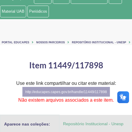
Ministério de Minas e Energia
Material UAB
Periódicos
Ministério da Ciência, Tecnologia, Inovações e Comunicações
Ministério do Meio Ambiente
PORTAL EDUCAPES
NOSSOS PARCEIROS
REPOSITÓRIO INSTITUCIONAL - UNESP
Ministério do Turismo
Ministério do Desenvolvimento Regional
Item 11449/117898
Controladoria-Geral da União
Use este link compartilhar ou citar este material:
Ministério da Mulher, da Família e dos Direitos Humanos
http://educapes.capes.gov.br/handle/11449/117898
Secretaria-Geral
Não existem arquivos associados a este item.
Secretaria de Governo
Repositório Institucional - Unesp
Aparece nas coleções:
Gabinete de Segurança Institucional