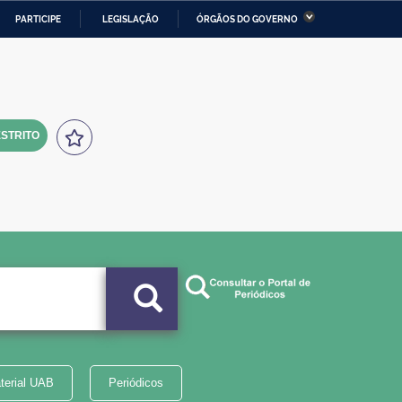
PARTICIPE
LEGISLAÇÃO
ÓRGÃOS DO GOVERNO
stério da Economia
Ministério da Infraestrutura
stério de Minas e Energia
Ministério da Ciência,
Tecnologia, Inovações e
Comunicações
STRITO
tério da Mulher, da Família
Secretaria-Geral
s Direitos Humanos
lto
terial UAB
Periódicos