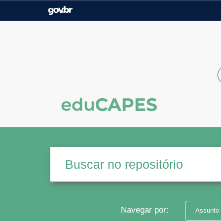
Casa Civil
Ministério da Justiça e
Segurança Pública
Ministério da Agricultura,
Ministério da Educação
Pecuária e Abastecimento
Ministério do Meio Ambiente
Ministério do Turismo
Secretaria de Governo
Gabinete de Segurança
Institucional
Navegar por:
Assunto