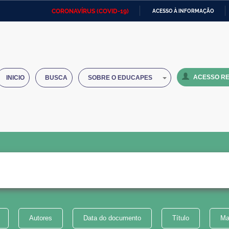
CORONAVÍRUS (COVID-19)
ACESSO À INFORMAÇÃO
Ministério da Defesa
Ministério das Relações
Mini
IR
Exteriores
PARA
O
Ministério da Cidadania
Ministério da Saúde
Mini
CONTEÚDO
ACESSO RE
INICIO
BUSCA
SOBRE O EDUCAPES
Ministério do Desenvolvimento
Controladoria-Geral da União
Minis
Regional
e do
Advocacia-Geral da União
Banco Central do Brasil
Plana
Autores
Data do documento
Título
Ma