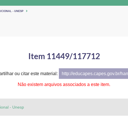
UCIONAL - UNESP
Item 11449/117712
tilhar ou citar este material:
http://educapes.capes.gov.br/ha
Não existem arquivos associados a este item.
cional - Unesp