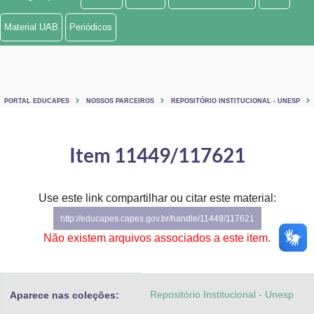
Ministério de Minas e Energia
Material UAB
Periódicos
Ministério da Ciência, Tecnologia, Inovações e Comunicações
Ministério do Meio Ambiente
PORTAL EDUCAPES
NOSSOS PARCEIROS
REPOSITÓRIO INSTITUCIONAL - UNESP
Ministério do Turismo
Ministério do Desenvolvimento Regional
Item 11449/117621
Controladoria-Geral da União
Use este link compartilhar ou citar este material:
Ministério da Mulher, da Família e dos Direitos Humanos
http://educapes.capes.gov.br/handle/11449/117621
Secretaria-Geral
Não existem arquivos associados a este item.
Secretaria de Governo
Repositório Institucional - Unesp
Aparece nas coleções:
Gabinete de Segurança Institucional