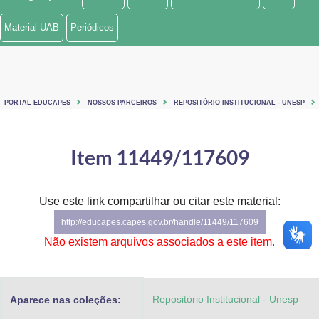
Ministério de Minas e Energia
Material UAB
Periódicos
Ministério da Ciência, Tecnologia, Inovações e Comunicações
Ministério do Meio Ambiente
PORTAL EDUCAPES
NOSSOS PARCEIROS
REPOSITÓRIO INSTITUCIONAL - UNESP
Ministério do Turismo
Ministério do Desenvolvimento Regional
Item 11449/117609
Controladoria-Geral da União
Use este link compartilhar ou citar este material:
Ministério da Mulher, da Família e dos Direitos Humanos
http://educapes.capes.gov.br/handle/11449/117609
Secretaria-Geral
Não existem arquivos associados a este item.
Secretaria de Governo
Repositório Institucional - Unesp
Aparece nas coleções:
Gabinete de Segurança Institucional