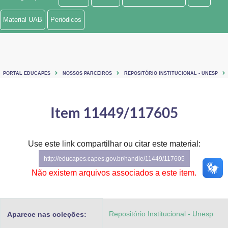
Ministério de Minas e Energia
Material UAB
Periódicos
Ministério da Ciência, Tecnologia, Inovações e Comunicações
Ministério do Meio Ambiente
PORTAL EDUCAPES
NOSSOS PARCEIROS
REPOSITÓRIO INSTITUCIONAL - UNESP
Ministério do Turismo
Ministério do Desenvolvimento Regional
Item 11449/117605
Controladoria-Geral da União
Use este link compartilhar ou citar este material:
Ministério da Mulher, da Família e dos Direitos Humanos
http://educapes.capes.gov.br/handle/11449/117605
Secretaria-Geral
Não existem arquivos associados a este item.
Secretaria de Governo
Repositório Institucional - Unesp
Aparece nas coleções:
Gabinete de Segurança Institucional