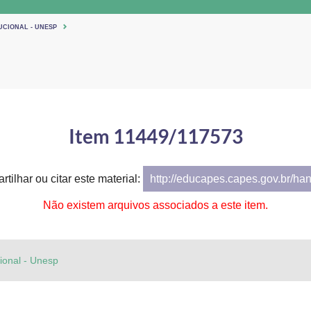
UCIONAL - UNESP
Item 11449/117573
tilhar ou citar este material:
http://educapes.capes.gov.br/ha
Não existem arquivos associados a este item.
cional - Unesp