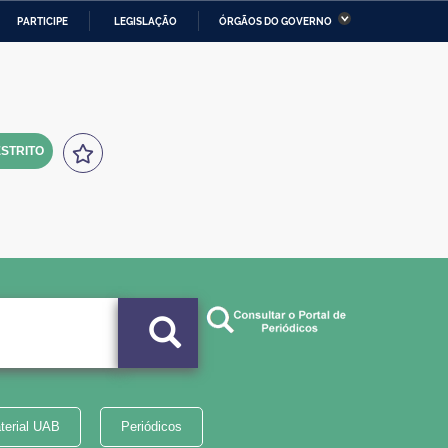
PARTICIPE
LEGISLAÇÃO
ÓRGÃOS DO GOVERNO
stério da Economia
Ministério da Infraestrutura
stério de Minas e Energia
Ministério da Ciência,
Tecnologia, Inovações e
Comunicações
STRITO
tério da Mulher, da Família
Secretaria-Geral
s Direitos Humanos
lto
terial UAB
Periódicos