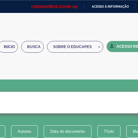
CORONAVÍRUS (COVID-19)
ACESSO À INFORMAÇÃO
Ministério da Defesa
Ministério das Relações
Mini
IR
Exteriores
PARA
O
Ministério da Cidadania
Ministério da Saúde
Mini
CONTEÚDO
ACESSO RE
INICIO
BUSCA
SOBRE O EDUCAPES
Ministério do Desenvolvimento
Controladoria-Geral da União
Minis
Regional
e do
Advocacia-Geral da União
Banco Central do Brasil
Plana
Autores
Data do documento
Título
Ma