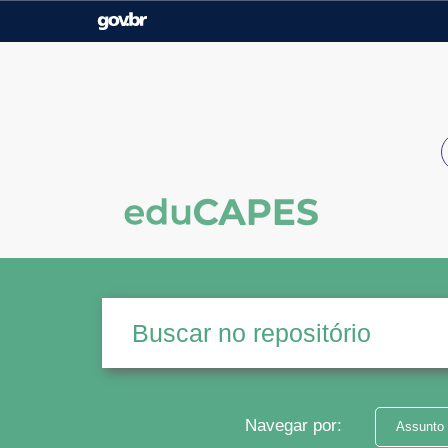
Casa Civil
Ministério da Justiça e
Segurança Pública
Ministério da Agricultura,
Ministério da Educação
Pecuária e Abastecimento
Ministério do Meio Ambiente
Ministério do Turismo
Secretaria de Governo
Gabinete de Segurança
Institucional
Navegar por:
Assunto