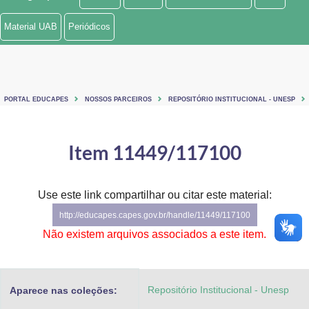
Ministério de Minas e Energia
Material UAB
Periódicos
Ministério da Ciência, Tecnologia, Inovações e Comunicações
Ministério do Meio Ambiente
PORTAL EDUCAPES
NOSSOS PARCEIROS
REPOSITÓRIO INSTITUCIONAL - UNESP
Ministério do Turismo
Ministério do Desenvolvimento Regional
Item 11449/117100
Controladoria-Geral da União
Use este link compartilhar ou citar este material:
Ministério da Mulher, da Família e dos Direitos Humanos
http://educapes.capes.gov.br/handle/11449/117100
Secretaria-Geral
Não existem arquivos associados a este item.
Secretaria de Governo
Repositório Institucional - Unesp
Aparece nas coleções:
Gabinete de Segurança Institucional