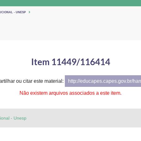
UCIONAL - UNESP
Item 11449/116414
tilhar ou citar este material:
http://educapes.capes.gov.br/ha
Não existem arquivos associados a este item.
cional - Unesp