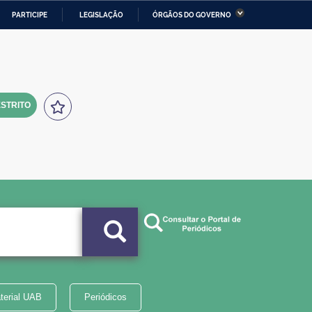
PARTICIPE
LEGISLAÇÃO
ÓRGÃOS DO GOVERNO
stério da Economia
Ministério da Infraestrutura
stério de Minas e Energia
Ministério da Ciência,
Tecnologia, Inovações e
Comunicações
STRITO
tério da Mulher, da Família
Secretaria-Geral
s Direitos Humanos
lto
terial UAB
Periódicos