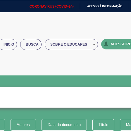
CORONAVÍRUS (COVID-19)
ACESSO À INFORMAÇÃO
Ministério da Defesa
Ministério das Relações
Mini
IR
Exteriores
PARA
O
Ministério da Cidadania
Ministério da Saúde
Mini
CONTEÚDO
ACESSO RE
INICIO
BUSCA
SOBRE O EDUCAPES
Ministério do Desenvolvimento
Controladoria-Geral da União
Minis
Regional
e do
Advocacia-Geral da União
Banco Central do Brasil
Plana
Autores
Data do documento
Título
Ma