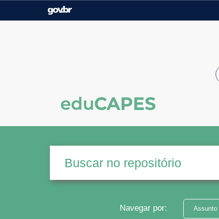
Casa Civil
Ministério da Justiça e
Segurança Pública
Ministério da Agricultura,
Ministério da Educação
Pecuária e Abastecimento
Ministério do Meio Ambiente
Ministério do Turismo
Secretaria de Governo
Gabinete de Segurança
Institucional
Navegar por:
Assunto