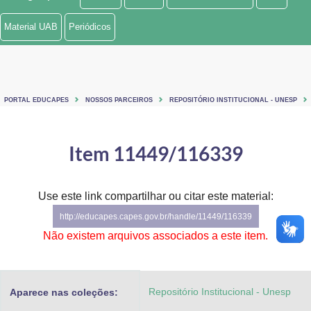
Ministério de Minas e Energia
Material UAB
Periódicos
Ministério da Ciência, Tecnologia, Inovações e Comunicações
Ministério do Meio Ambiente
PORTAL EDUCAPES
NOSSOS PARCEIROS
REPOSITÓRIO INSTITUCIONAL - UNESP
Ministério do Turismo
Ministério do Desenvolvimento Regional
Item 11449/116339
Controladoria-Geral da União
Use este link compartilhar ou citar este material:
Ministério da Mulher, da Família e dos Direitos Humanos
http://educapes.capes.gov.br/handle/11449/116339
Secretaria-Geral
Não existem arquivos associados a este item.
Secretaria de Governo
Repositório Institucional - Unesp
Aparece nas coleções:
Gabinete de Segurança Institucional